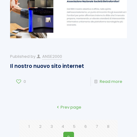
Published by
ANSE2000
Il nostro nuovo sito internet
0
Read more
Prev page
1
2
3
4
5
6
7
8