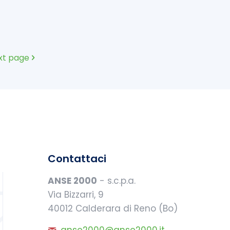
xt page
Contattaci
ANSE 2000
- s.c.p.a.
Via Bizzarri, 9
40012 Calderara di Reno (Bo)
anse2000@anse2000.it