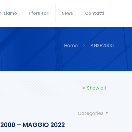
hi siamo
I fornitori
News
Contatti
Home
ANSE2000
Show all
Categories
2000 – MAGGIO 2022