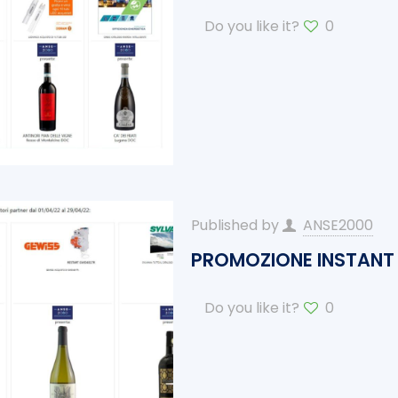
Do you like it?
0
Published by
ANSE2000
PROMOZIONE INSTANT 2
Do you like it?
0