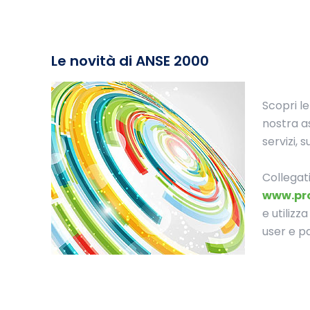
Le novità di ANSE 2000
Scopri le
nostra as
servizi, s
Collegat
www.pr
e utilizz
user e p