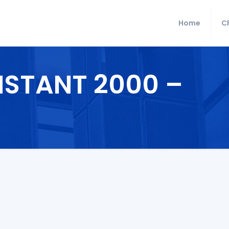
Home
C
NSTANT 2000 –