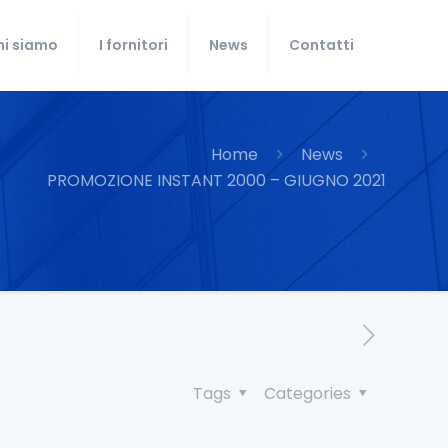
hi siamo
I fornitori
News
Contatti
Home
News
PROMOZIONE INSTANT 2000 – GIUGNO 2021
Tags
Categories